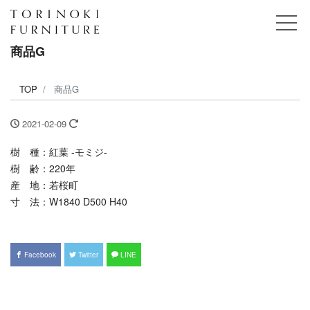
商品G
TOP
商品G
2021-02-09
樹 種：紅葉 -モミジ-
樹 齢：220年
産 地：若桜町
寸 法：W1840 D500 H40
Facebook
Twitter
LINE